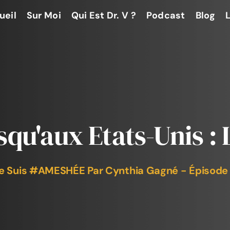
ueil
Sur Moi
Qui Est Dr. V ?
Podcast
Blog
usqu'aux Etats-Unis 
e Suis #AMESHÉE Par Cynthia Gagné - Épisode