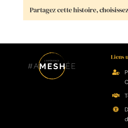
Partagez cette histoire, choisisse
Liens u
P
C
T
D
d