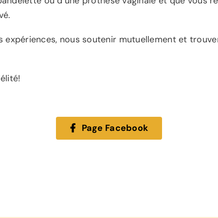
bandelette ou d’une prothèse vaginale et que vous re
vé.
 expériences, nous soutenir mutuellement et trouve
élité!
Page Facebook