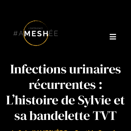
Skip
to
content
Toggl
Navig
Accueil
Infections urinaires
Sur Moi
récurrentes :
Qui Est Dr. V ?
L’histoire de Sylvie et
Podcast
sa bandelette TVT
Blog