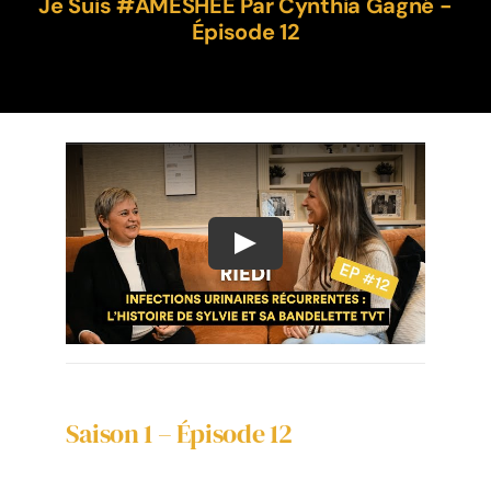
Je Suis #AMESHÉE Par Cynthia Gagné -
Épisode 12
L’Expérience Ameshée
Contacter
Language
Saison 1 – Épisode 12