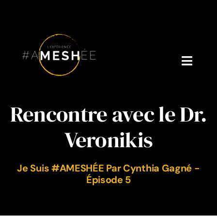
Skip
to
content
Toggl
Navig
Accueil
Rencontre avec le Dr.
Sur Moi
Veronikis
Qui Est Dr. V ?
Je Suis #AMESHÉE Par Cynthia Gagné -
Podcast
Épisode 5
Blog